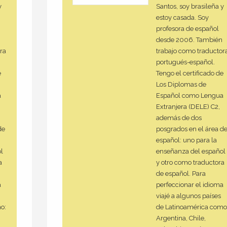
y
Santos, soy brasileña y
estoy casada. Soy
profesora de español
desde 2006. También
ra
trabajo como traductor
portugués-español.
e
Tengo el certificado de
Los Diplomas de
a
Español como Lengua
Extranjera (DELE) C2,
además de dos
de
posgrados en el área d
español: uno para la
l
enseñanza del español
a
y otro como traductora
de español. Para
a
perfeccionar el idioma
viajé a algunos países
o:
de Latinoamérica como
Argentina, Chile,