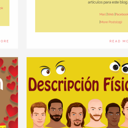
artículos para este blog
ok
Mail
|
Web
|
Faceboo
|
More Posts(119)
MORE
READ M