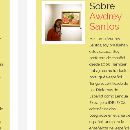
Sobre
Awdrey
Santos
y
Me llamo Awdrey
Santos, soy brasileña y
estoy casada. Soy
profesora de español
ra
desde 2006. También
trabajo como traductor
e
portugués-español.
Tengo el certificado de
a
Los Diplomas de
Español como Lengua
Extranjera (DELE) C2,
de
además de dos
posgrados en el área d
l
español: uno para la
a
enseñanza del español