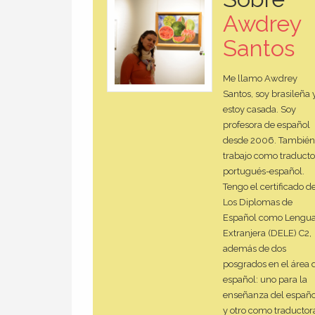
Awdrey
Santos
Me llamo Awdrey
Santos, soy brasileña 
estoy casada. Soy
profesora de español
desde 2006. También
trabajo como traducto
portugués-español.
Tengo el certificado d
Los Diplomas de
Español como Lengu
Extranjera (DELE) C2,
además de dos
posgrados en el área 
español: uno para la
enseñanza del españo
y otro como traductor