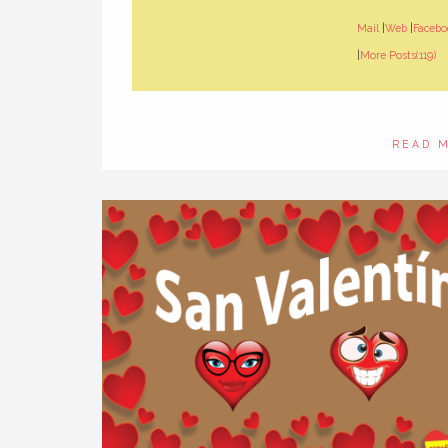
Mail
|
Web
|
Facebo
|
More Posts(119)
READ 