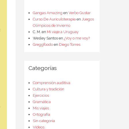
Gangas Amazing
en
Verbo Gustar
Curso De Auriculoterapia
en
Juegos
Olímpicos de Invierno
:
C. M.
en
Mi viaje a Uruguay
Wesley Santos
en
¿Voy o me voy?
Greggfoodo
en
Diego Torres
Categorías
Comprensión auditiva
Cultura y tradición
Ejercicios
Gramática
.
Mis viajes
Ortografía
Sin categoría
Vídeos