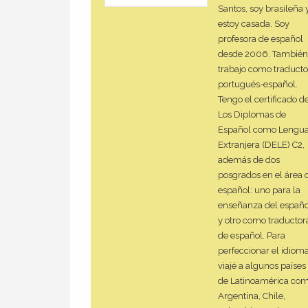
Santos, soy brasileña 
estoy casada. Soy
profesora de español
desde 2006. También
trabajo como traducto
portugués-español.
Tengo el certificado d
Los Diplomas de
Español como Lengu
Extranjera (DELE) C2,
además de dos
posgrados en el área 
español: uno para la
enseñanza del españo
y otro como traductor
de español. Para
perfeccionar el idiom
viajé a algunos países
de Latinoamérica com
Argentina, Chile,