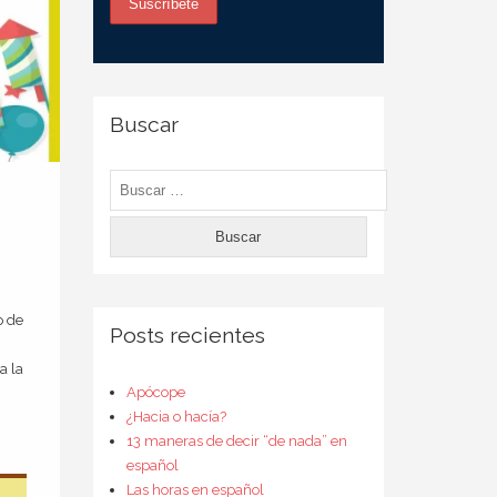
Buscar
Buscar:
o de
Posts recientes
a la
Apócope
¿Hacia o hacía?
13 maneras de decir “de nada” en
español
Las horas en español