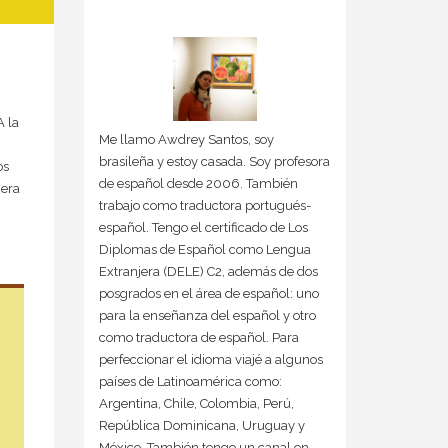
A la
Me llamo Awdrey Santos, soy
brasileña y estoy casada. Soy profesora
os
de español desde 2006. También
 era
trabajo como traductora portugués-
español. Tengo el certificado de Los
Diplomas de Español como Lengua
Extranjera (DELE) C2, además de dos
posgrados en el área de español: uno
para la enseñanza del español y otro
como traductora de español. Para
perfeccionar el idioma viajé a algunos
países de Latinoamérica como:
Argentina, Chile, Colombia, Perú,
República Dominicana, Uruguay y
México. También tengo un canal en