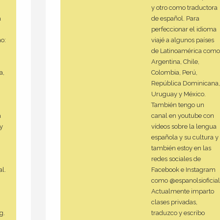
y otro como traductora
a
de español. Para
perfeccionar el idioma
o:
viajé a algunos países
de Latinoamérica como
Argentina, Chile,
a,
Colombia, Perú,
República Dominicana,
Uruguay y México.
También tengo un
a
canal en youtube con
 y
vídeos sobre la lengua
española y su cultura y
también estoy en las
redes sociales de
l.
Facebook e Instagram
como @espanolsioficial
Actualmente imparto
clases privadas,
g.
traduzco y escribo