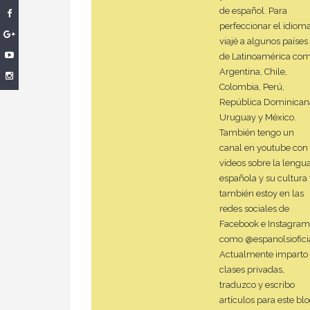
de español. Para
perfeccionar el idiom
viajé a algunos países
de Latinoamérica com
Argentina, Chile,
Colombia, Perú,
República Dominican
Uruguay y México.
También tengo un
canal en youtube con
vídeos sobre la lengu
española y su cultura
también estoy en las
redes sociales de
Facebook e Instagram
como @espanolsioficia
Actualmente imparto
clases privadas,
traduzco y escribo
artículos para este blo