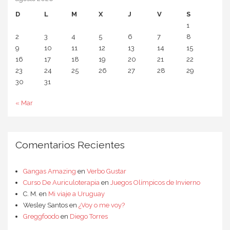
D
L
M
X
J
V
S
1
2
3
4
5
6
7
8
9
10
11
12
13
14
15
16
17
18
19
20
21
22
23
24
25
26
27
28
29
30
31
« Mar
Comentarios Recientes
Gangas Amazing
en
Verbo Gustar
Curso De Auriculoterapia
en
Juegos Olímpicos de Invierno
C. M.
en
Mi viaje a Uruguay
Wesley Santos
en
¿Voy o me voy?
Greggfoodo
en
Diego Torres