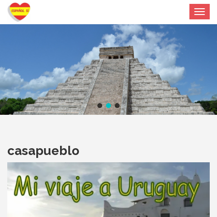
Toggle
navigat
casapueblo