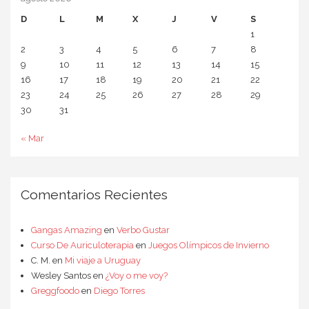
D
L
M
X
J
V
S
1
2
3
4
5
6
7
8
9
10
11
12
13
14
15
16
17
18
19
20
21
22
23
24
25
26
27
28
29
30
31
« Mar
Comentarios Recientes
Gangas Amazing
en
Verbo Gustar
Curso De Auriculoterapia
en
Juegos Olímpicos de Invierno
C. M.
en
Mi viaje a Uruguay
Wesley Santos
en
¿Voy o me voy?
Greggfoodo
en
Diego Torres