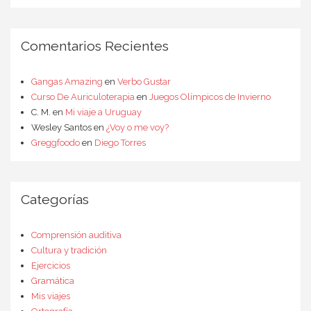
Comentarios Recientes
Gangas Amazing
en
Verbo Gustar
Curso De Auriculoterapia
en
Juegos Olímpicos de Invierno
C. M.
en
Mi viaje a Uruguay
Wesley Santos
en
¿Voy o me voy?
Greggfoodo
en
Diego Torres
Categorías
Comprensión auditiva
Cultura y tradición
Ejercicios
Gramática
Mis viajes