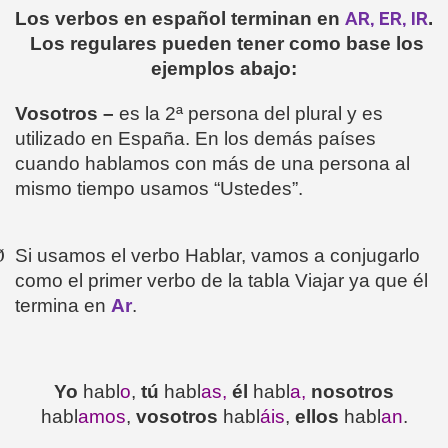
AR, ER, IR
Los verbos en español terminan en
.
Los regulares pueden tener como base los
ejemplos abajo:
Vosotros –
es la 2ª persona del plural y es
utilizado en España. En los demás países
cuando hablamos con más de una persona al
mismo tiempo usamos “Ustedes”.
Ø
Si usamos el verbo Hablar, vamos a conjugarlo
como el primer verbo de la tabla Viajar ya que él
termina en
Ar
.
Yo
habl
o
,
tú
habl
as,
él
habl
a,
nosotros
habl
amos
,
vosotros
habl
áis
,
ellos
habl
an
.