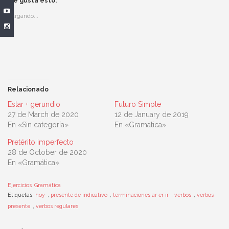
Facebook
Twitter
LinkedIn
WhatsApp
Me gusta esto:
(Se
(Se
(Se
(Se
abre
abre
abre
abre
Cargando...
en
en
en
en
una
una
una
una
ventana
ventana
ventana
ventana
nueva)
nueva)
nueva)
nueva)
Relacionado
Estar + gerundio
Futuro Simple
27 de March de 2020
12 de January de 2019
En «Sin categoría»
En «Gramática»
Pretérito imperfecto
28 de October de 2020
En «Gramática»
Ejercicios
Gramática
Etiquetas:
hoy
,
presente de indicativo
,
terminaciones ar er ir
,
verbos
,
verbos
presente
,
verbos regulares