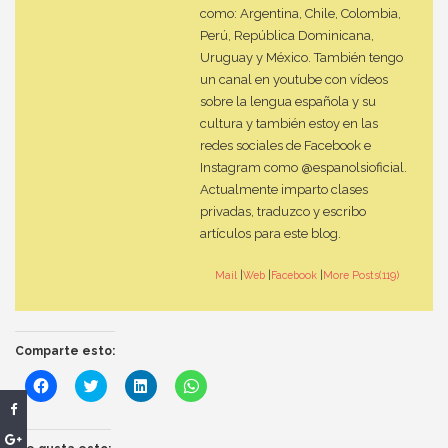
como: Argentina, Chile, Colombia,
Perú, República Dominicana,
Uruguay y México. También tengo
un canal en youtube con vídeos
sobre la lengua española y su
cultura y también estoy en las
redes sociales de Facebook e
Instagram como @espanolsioficial.
Actualmente imparto clases
privadas, traduzco y escribo
artículos para este blog.
Mail
|
Web
|
Facebook
|
More Posts(119)
Comparte esto:
Haz
Haz
Haz
Haz
clic
clic
clic
clic
para
para
para
para
compartir
compartir
compartir
compartir
en
en
en
en