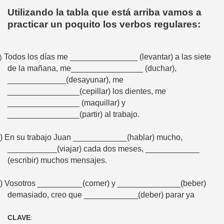
Utilizando la tabla que está arriba vamos a
practicar un poquito los verbos regulares:
Todos los días me _______________ (levantar) a las siete
)
de la mañana, me________________ (duchar),
_____________(desayunar), me
________________(cepillar) los dientes, me
________________ (maquillar) y
________________(partir) al trabajo.
)
En su trabajo Juan ____________(hablar) mucho,
___________(viajar) cada dos meses, ____________
(escribir) muchos mensajes.
)
Vosotros __________(comer) y ______________(beber)
demasiado, creo que ____________(deber) parar ya
CLAVE
: