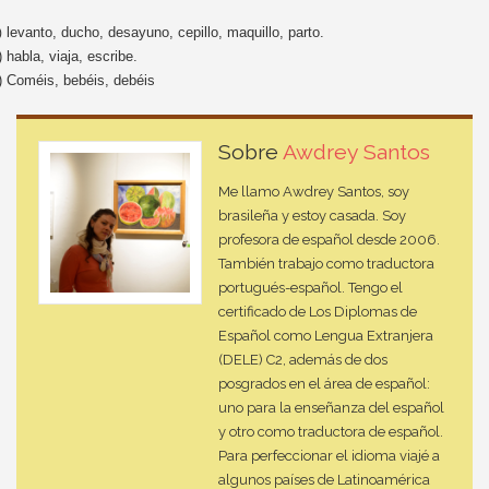
levanto, ducho, desayuno, cepillo, maquillo, parto.
)
)
habla, viaja, escribe.
)
Coméis, bebéis, debéis
Sobre
Awdrey Santos
Me llamo Awdrey Santos, soy
brasileña y estoy casada. Soy
profesora de español desde 2006.
También trabajo como traductora
portugués-español. Tengo el
certificado de Los Diplomas de
Español como Lengua Extranjera
(DELE) C2, además de dos
posgrados en el área de español:
uno para la enseñanza del español
y otro como traductora de español.
Para perfeccionar el idioma viajé a
algunos países de Latinoamérica