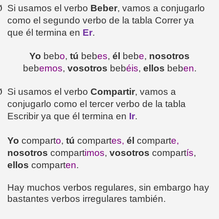
Ø
Si usamos el verbo
Beber
, vamos a conjugarlo
como el segundo verbo de la tabla Correr ya
que él termina en
Er
.
Yo
beb
o
,
tú
beb
es
,
él
beb
e
,
nosotros
beb
emos
,
vosotros
beb
éis
,
ellos
beb
en
.
Ø
Si usamos el verbo
Compartir
, vamos a
conjugarlo como el tercer verbo de la tabla
Escribir ya que él termina en
Ir
.
Yo
compart
o
,
tú
compart
es,
él
compart
e,
nosotros
compart
imos
,
vosotros
compart
ís
,
ellos
compart
en
.
Hay muchos verbos regulares, sin embargo hay
bastantes verbos irregulares también.