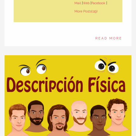
Mail
|
Web
|
Facebook
|
More Posts(119)
READ MORE