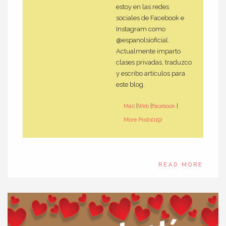
estoy en las redes
sociales de Facebook e
Instagram como
@espanolsioficial.
Actualmente imparto
clases privadas, traduzco
y escribo artículos para
este blog.
Mail
|
Web
|
Facebook
|
More Posts(119)
READ MORE