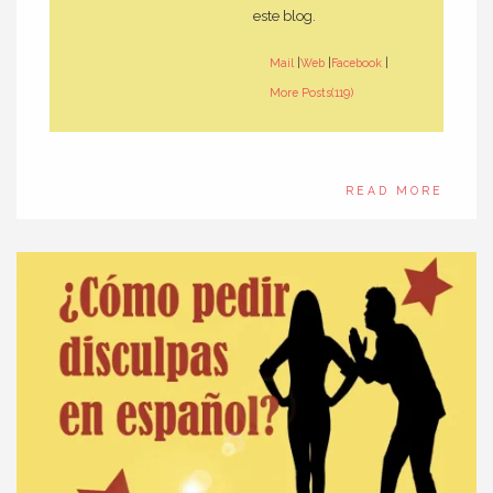
este blog.
Mail
|
Web
|
Facebook
|
More Posts(119)
READ MORE