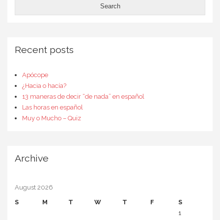
Recent posts
Apócope
¿Hacia o hacía?
13 maneras de decir “de nada” en español
Las horas en español
Muy o Mucho – Quiz
Archive
August 2026
S
M
T
W
T
F
S
1