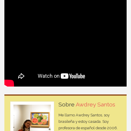
Sobre
Awdrey Santos
Me llamo Awdrey Santos, soy
brasileña y estoy casada. Soy
profesora de español desde 2006.