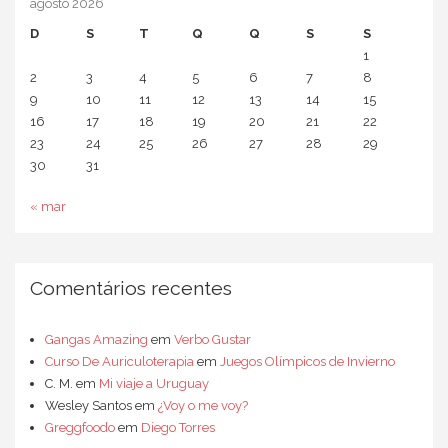
agosto 2026
D
S
T
Q
Q
S
S
1
2
3
4
5
6
7
8
9
10
11
12
13
14
15
16
17
18
19
20
21
22
23
24
25
26
27
28
29
30
31
« mar
Comentários recentes
Gangas Amazing
em
Verbo Gustar
Curso De Auriculoterapia
em
Juegos Olímpicos de Invierno
C. M.
em
Mi viaje a Uruguay
Wesley Santos
em
¿Voy o me voy?
Greggfoodo
em
Diego Torres